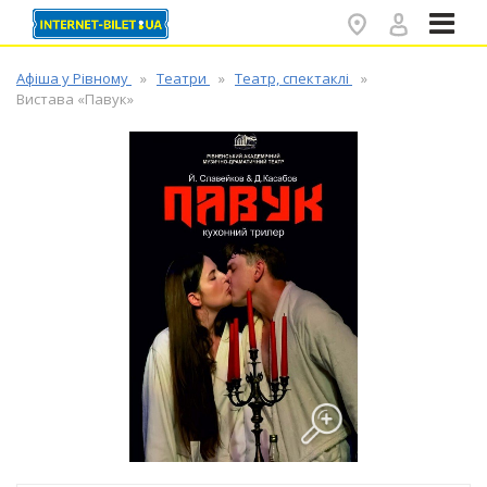
✕
Афіша у Рівному
Театри
Театр, спектаклі
Вистава «Павук»