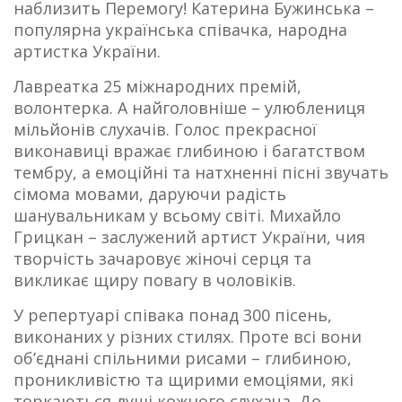
наблизить Перемогу! Катерина Бужинська –
популярна українська співачка, народна
артистка України.
Лавреатка 25 міжнародних премій,
волонтерка. А найголовніше – улюблениця
мільйонів слухачів. Голос прекрасної
виконавиці вражає глибиною і багатством
тембру, а емоційні та натхненні пісні звучать
сімома мовами, даруючи радість
шанувальникам у всьому світі. Михайло
Грицкан – заслужений артист України, чия
творчість зачаровує жіночі серця та
викликає щиру повагу в чоловіків.
У репертуарі співака понад 300 пісень,
виконаних у різних стилях. Проте всі вони
об’єднані спільними рисами – глибиною,
проникливістю та щирими емоціями, які
торкаються душі кожного слухача. До