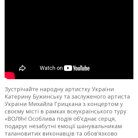
Зустрічайте народну артистку України
Катерину Бужинську та заслуженого артиста
України Михайла Грицкана з концертом у
своєму місті в рамках всеукраїнського туру
«ВОЛЯ»! Особлива подія об’єднає серця,
подарує незабутні емоції шанувальникам
талановитих виконавців та обов’язково