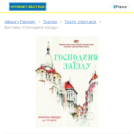
✕
Рівне
Афіша у Рівному
Театри
Театр, спектаклі
Вистава «Господиня заїзду»