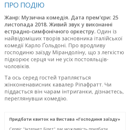
ПРО ПОДІЮ
Жанр: Музична комедія. Дата прем'єри: 25
листопада 2018.
Живий звук у виконанні
естрадно-симфонічного оркестру.
Один із
найвідоміших творів засновника італійської
комедії Карло Ґольдоні. Про вродливу
господиню заїзду Мірандоліну, що з легкістю
підкорює серця чи не усіх постояльців-
чоловіків.
Та ось серед гостей трапляється
жінконенависник кавалер Ріпафратт. Чи
піддасться він чарам інтриганки, дізнаєтесь,
переглянувши комедію.
Придбати квиток на Вистава «Господиня заїзду»
Сервіс "Інтернет Білет" дає можливість придбати