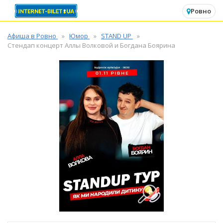
✕
Ровно
Афиша в Ровно
Юмор
STAND UP
Стендап концерт Аллы Волковой и Богдана Боярина